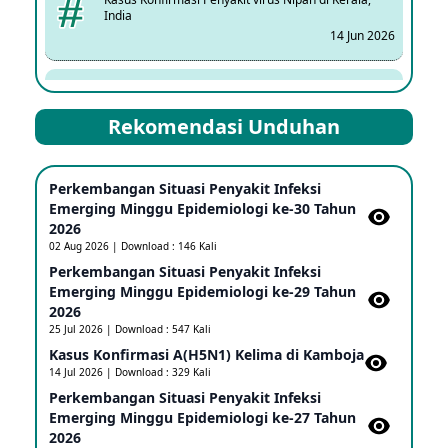
India
14 Jun 2026
Kasus Dicurigai Penyakit virus Nipah di Kerala, India
12 Jun 2026
Rekomendasi Unduhan
Mpox Clade 1b di Taiwan
Perkembangan Situasi Penyakit Infeksi
25 May 2026
Emerging Minggu Epidemiologi ke-30 Tahun
2026
02 Aug 2026 | Download : 146 Kali
Update Informasi PHEIC Penyakit Ebola
Perkembangan Situasi Penyakit Infeksi
23 May 2026
Emerging Minggu Epidemiologi ke-29 Tahun
2026
25 Jul 2026 | Download : 547 Kali
Penetapan Outbreak Penyakit Ebola di RD Kongo
Kasus Konfirmasi A(H5N1) Kelima di Kamboja​
dan Uganda Sebagai PHEIC
14 Jul 2026 | Download : 329 Kali
17 May 2026
Perkembangan Situasi Penyakit Infeksi
Emerging Minggu Epidemiologi ke-27 Tahun
2026
Outbreak Penyakti Ebola di RD Kongo