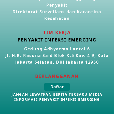
22 Apr 2026
Penyakit
Direktorat Surveilans dan Karantina
Kesehatan
Informasi Penyakit POH VAU yang berkaitan dengan
CMNV
21 Apr 2026
TIM KERJA
PENYAKIT INFEKSI EMERGING
Kasus Konfirmasi Avian Influenza A(H9N2) di Italia
26 Mar 2026
Gedung Adhyatma Lantai 6
Jl. H.R. Rasuna Said Blok X.5 Kav. 4-9, Kota
Jakarta Selatan, DKI Jakarta 12950
Kasus Penyakit Meningokokus di Inggris
19 Mar 2026
BERLANGGANAN
Kasus Konfirmasi Avian Influenza A(H5N1) di
Daftar
Kamboja
JANGAN LEWATKAN BERITA TERBARU MEDIA
16 Mar 2026
INFORMASI PENYAKIT INFEKSI EMERGING
Suspek Penyakit Virus Ebola di RD Kongo
11 Mar 2026