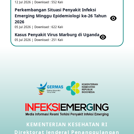
12 Jul 2026 | Download : 552 Kali
16 May 2026
Perkembangan Situasi Penyakit Infeksi
Emerging Minggu Epidemiologi ke-26 Tahun
2026
Kasus Konfirmasi A(H5NN6) di Cina
05 Jul 2026 | Download : 622 Kali
08 May 2026
Kasus Penyakit Virus Marburg di Uganda
05 Jul 2026 | Download : 251 Kali
Update Penyakit Virus Hanta Tipe HPS di Kapal
Pesiar MV Hondius
08 May 2026
Penyakit virus Hanta di Kapal Pesiar Keberangkatan
Argentina
04 May 2026
Penyakit Meningokokus di Vietnam
28 Apr 2026
KEMENTERIAN KESEHATAN RI
Kasus Konfirmasi Avian Influenza A(H5N1) Keempat
Direktorat Jenderal Penanggulangan
di Kamboja