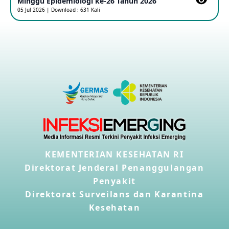
Minggu Epidemiologi ke-26 Tahun 2026
Kasus Konfirmasi A(H5NN6) di Cina
05 Jul 2026 | Download : 631 Kali
08 May 2026
Update Penyakit Virus Hanta Tipe HPS di Kapal Pesiar MV
Hondius
08 May 2026
Penyakit virus Hanta di Kapal Pesiar Keberangkatan
Argentina
04 May 2026
Penyakit Meningokokus di Vietnam
KEMENTERIAN KESEHATAN RI
28 Apr 2026
Direktorat Jenderal Penanggulangan
Penyakit
Kasus Konfirmasi Avian Influenza A(H5N1) Keempat di
Direktorat Surveilans dan Karantina
Kamboja
22 Apr 2026
Kesehatan