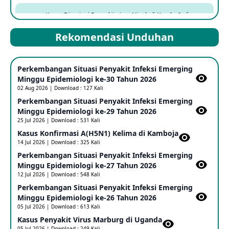
Kasus Dicurigai Penyakit virus Nipah di Kerala, India
12 Jun 2026
Rekomendasi Unduhan
Mpox Clade 1b di Taiwan
Perkembangan Situasi Penyakit Infeksi Emerging
25 May 2026
Minggu Epidemiologi ke-30 Tahun 2026
02 Aug 2026 | Download : 127 Kali
Perkembangan Situasi Penyakit Infeksi Emerging
Update Informasi PHEIC Penyakit Ebola
Minggu Epidemiologi ke-29 Tahun 2026
23 May 2026
25 Jul 2026 | Download : 531 Kali
Kasus Konfirmasi A(H5N1) Kelima di Kamboja​
14 Jul 2026 | Download : 325 Kali
Penetapan Outbreak Penyakit Ebola di RD Kongo dan
Uganda Sebagai PHEIC
Perkembangan Situasi Penyakit Infeksi Emerging
17 May 2026
Minggu Epidemiologi ke-27 Tahun 2026
12 Jul 2026 | Download : 548 Kali
Perkembangan Situasi Penyakit Infeksi Emerging
Outbreak Penyakti Ebola di RD Kongo
Minggu Epidemiologi ke-26 Tahun 2026
16 May 2026
05 Jul 2026 | Download : 613 Kali
Kasus Penyakit Virus Marburg di Uganda
05 Jul 2026 | Download : 249 Kali