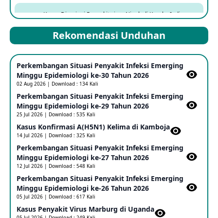
Kasus Dicurigai Penyakit virus Nipah di Kerala, India
12 Jun 2026
Rekomendasi Unduhan
Mpox Clade 1b di Taiwan
Perkembangan Situasi Penyakit Infeksi Emerging
25 May 2026
Minggu Epidemiologi ke-30 Tahun 2026
02 Aug 2026 | Download : 134 Kali
Perkembangan Situasi Penyakit Infeksi Emerging
Update Informasi PHEIC Penyakit Ebola
Minggu Epidemiologi ke-29 Tahun 2026
23 May 2026
25 Jul 2026 | Download : 535 Kali
Kasus Konfirmasi A(H5N1) Kelima di Kamboja​
14 Jul 2026 | Download : 325 Kali
Penetapan Outbreak Penyakit Ebola di RD Kongo dan
Uganda Sebagai PHEIC
Perkembangan Situasi Penyakit Infeksi Emerging
17 May 2026
Minggu Epidemiologi ke-27 Tahun 2026
12 Jul 2026 | Download : 548 Kali
Perkembangan Situasi Penyakit Infeksi Emerging
Outbreak Penyakti Ebola di RD Kongo
Minggu Epidemiologi ke-26 Tahun 2026
16 May 2026
05 Jul 2026 | Download : 617 Kali
Kasus Penyakit Virus Marburg di Uganda
05 Jul 2026 | Download : 249 Kali