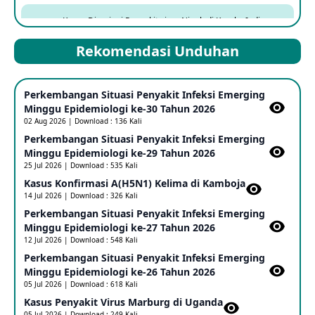
Kasus Dicurigai Penyakit virus Nipah di Kerala, India
12 Jun 2026
Rekomendasi Unduhan
Mpox Clade 1b di Taiwan
Perkembangan Situasi Penyakit Infeksi Emerging
25 May 2026
Minggu Epidemiologi ke-30 Tahun 2026
02 Aug 2026 | Download : 136 Kali
Perkembangan Situasi Penyakit Infeksi Emerging
Update Informasi PHEIC Penyakit Ebola
Minggu Epidemiologi ke-29 Tahun 2026
23 May 2026
25 Jul 2026 | Download : 535 Kali
Kasus Konfirmasi A(H5N1) Kelima di Kamboja​
14 Jul 2026 | Download : 326 Kali
Penetapan Outbreak Penyakit Ebola di RD Kongo dan
Uganda Sebagai PHEIC
Perkembangan Situasi Penyakit Infeksi Emerging
17 May 2026
Minggu Epidemiologi ke-27 Tahun 2026
12 Jul 2026 | Download : 548 Kali
Perkembangan Situasi Penyakit Infeksi Emerging
Outbreak Penyakti Ebola di RD Kongo
Minggu Epidemiologi ke-26 Tahun 2026
16 May 2026
05 Jul 2026 | Download : 618 Kali
Kasus Penyakit Virus Marburg di Uganda
05 Jul 2026 | Download : 249 Kali