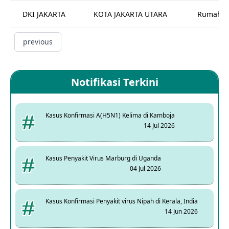
DKI JAKARTA
KOTA JAKARTA UTARA
Rumah Sa
previous
Notifikasi Terkini
Kasus Konfirmasi A(H5N1) Kelima di Kamboja
14 Jul 2026
Kasus Penyakit Virus Marburg di Uganda
04 Jul 2026
Kasus Konfirmasi Penyakit virus Nipah di Kerala, India
14 Jun 2026