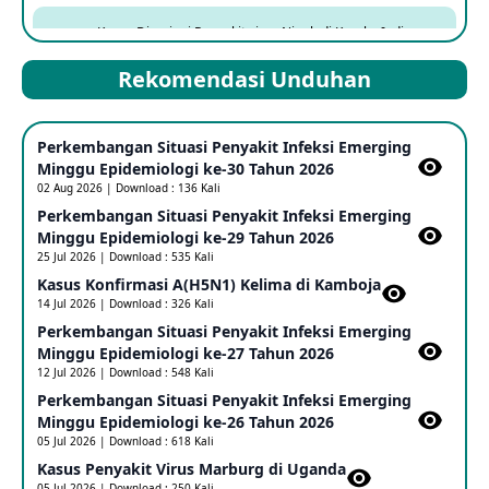
Kasus Dicurigai Penyakit virus Nipah di Kerala, India
12 Jun 2026
Rekomendasi Unduhan
Mpox Clade 1b di Taiwan
Perkembangan Situasi Penyakit Infeksi Emerging
25 May 2026
Minggu Epidemiologi ke-30 Tahun 2026
02 Aug 2026 | Download : 136 Kali
Perkembangan Situasi Penyakit Infeksi Emerging
Update Informasi PHEIC Penyakit Ebola
Minggu Epidemiologi ke-29 Tahun 2026
23 May 2026
25 Jul 2026 | Download : 535 Kali
Kasus Konfirmasi A(H5N1) Kelima di Kamboja​
14 Jul 2026 | Download : 326 Kali
Penetapan Outbreak Penyakit Ebola di RD Kongo dan
Uganda Sebagai PHEIC
Perkembangan Situasi Penyakit Infeksi Emerging
17 May 2026
Minggu Epidemiologi ke-27 Tahun 2026
12 Jul 2026 | Download : 548 Kali
Perkembangan Situasi Penyakit Infeksi Emerging
Outbreak Penyakti Ebola di RD Kongo
Minggu Epidemiologi ke-26 Tahun 2026
16 May 2026
05 Jul 2026 | Download : 618 Kali
Kasus Penyakit Virus Marburg di Uganda
05 Jul 2026 | Download : 250 Kali