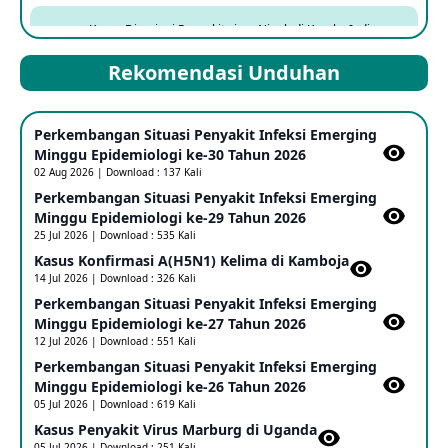
Kasus Dicurigai Penyakit virus Nipah di Kerala, India
12 Jun 2026
Rekomendasi Unduhan
Mpox Clade 1b di Taiwan
Perkembangan Situasi Penyakit Infeksi Emerging
25 May 2026
Minggu Epidemiologi ke-30 Tahun 2026
02 Aug 2026 | Download : 137 Kali
Perkembangan Situasi Penyakit Infeksi Emerging
Update Informasi PHEIC Penyakit Ebola
Minggu Epidemiologi ke-29 Tahun 2026
23 May 2026
25 Jul 2026 | Download : 535 Kali
Kasus Konfirmasi A(H5N1) Kelima di Kamboja​
14 Jul 2026 | Download : 326 Kali
Penetapan Outbreak Penyakit Ebola di RD Kongo dan
Uganda Sebagai PHEIC
Perkembangan Situasi Penyakit Infeksi Emerging
17 May 2026
Minggu Epidemiologi ke-27 Tahun 2026
12 Jul 2026 | Download : 551 Kali
Perkembangan Situasi Penyakit Infeksi Emerging
Outbreak Penyakti Ebola di RD Kongo
Minggu Epidemiologi ke-26 Tahun 2026
16 May 2026
05 Jul 2026 | Download : 619 Kali
Kasus Penyakit Virus Marburg di Uganda
05 Jul 2026 | Download : 251 Kali