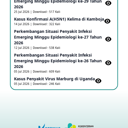
Emerging Minggu Epidemiologi ke-29 Tahun
2026
25 Jul 2026 | Download : 517 Kali
Penetapan Outbreak Penyakit Ebola di RD Kongo
Kasus Konfirmasi A(H5N1) Kelima di Kamboja​
dan Uganda Sebagai PHEIC
14 Jul 2026 | Download : 322 Kali
17 May 2026
Perkembangan Situasi Penyakit Infeksi
Emerging Minggu Epidemiologi ke-27 Tahun
2026
Outbreak Penyakti Ebola di RD Kongo
12 Jul 2026 | Download : 538 Kali
16 May 2026
Perkembangan Situasi Penyakit Infeksi
Emerging Minggu Epidemiologi ke-26 Tahun
2026
Kasus Konfirmasi A(H5NN6) di Cina
05 Jul 2026 | Download : 609 Kali
08 May 2026
Kasus Penyakit Virus Marburg di Uganda
05 Jul 2026 | Download : 246 Kali
Update Penyakit Virus Hanta Tipe HPS di Kapal
Pesiar MV Hondius
08 May 2026
Penyakit virus Hanta di Kapal Pesiar Keberangkatan
Argentina
04 May 2026