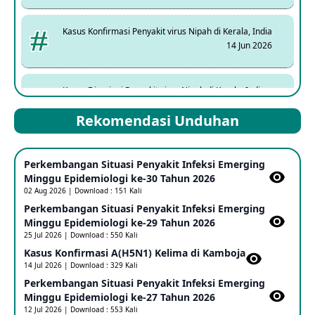
Kasus Konfirmasi Penyakit virus Nipah di Kerala, India
14 Jun 2026
Kasus Dicurigai Penyakit virus Nipah di Kerala, India
12 Jun 2026
Rekomendasi Unduhan
Mpox Clade 1b di Taiwan
Perkembangan Situasi Penyakit Infeksi Emerging
25 May 2026
Minggu Epidemiologi ke-30 Tahun 2026
02 Aug 2026 | Download : 151 Kali
Perkembangan Situasi Penyakit Infeksi Emerging
Update Informasi PHEIC Penyakit Ebola
Minggu Epidemiologi ke-29 Tahun 2026
23 May 2026
25 Jul 2026 | Download : 550 Kali
Kasus Konfirmasi A(H5N1) Kelima di Kamboja​
14 Jul 2026 | Download : 329 Kali
Penetapan Outbreak Penyakit Ebola di RD Kongo dan
Uganda Sebagai PHEIC
Perkembangan Situasi Penyakit Infeksi Emerging
17 May 2026
Minggu Epidemiologi ke-27 Tahun 2026
12 Jul 2026 | Download : 553 Kali