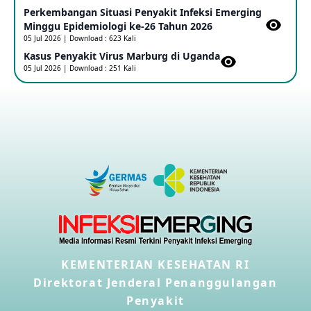
Perkembangan Situasi Penyakit Infeksi Emerging
Outbreak Penyakti Ebola di RD Kongo
Minggu Epidemiologi ke-26 Tahun 2026
16 May 2026
05 Jul 2026 | Download : 623 Kali
Kasus Penyakit Virus Marburg di Uganda
05 Jul 2026 | Download : 251 Kali
Kasus Konfirmasi A(H5NN6) di Cina
08 May 2026
Update Penyakit Virus Hanta Tipe HPS di Kapal Pesiar MV
Hondius
08 May 2026
Penyakit virus Hanta di Kapal Pesiar Keberangkatan
Argentina
04 May 2026
KEMENTERIAN KESEHATAN RI
Penyakit Meningokokus di Vietnam
28 Apr 2026
Direktorat Jenderal Penanggulangan
Penyakit