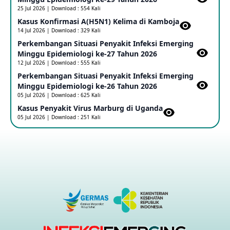
25 Jul 2026 | Download : 554 Kali
Kasus Konfirmasi A(H5N1) Kelima di Kamboja​
14 Jul 2026 | Download : 329 Kali
Penetapan Outbreak Penyakit Ebola di RD Kongo dan
Uganda Sebagai PHEIC
Perkembangan Situasi Penyakit Infeksi Emerging
17 May 2026
Minggu Epidemiologi ke-27 Tahun 2026
12 Jul 2026 | Download : 555 Kali
Perkembangan Situasi Penyakit Infeksi Emerging
Outbreak Penyakti Ebola di RD Kongo
Minggu Epidemiologi ke-26 Tahun 2026
16 May 2026
05 Jul 2026 | Download : 625 Kali
Kasus Penyakit Virus Marburg di Uganda
05 Jul 2026 | Download : 251 Kali
Kasus Konfirmasi A(H5NN6) di Cina
08 May 2026
Update Penyakit Virus Hanta Tipe HPS di Kapal Pesiar MV
Hondius
08 May 2026
Penyakit virus Hanta di Kapal Pesiar Keberangkatan
Argentina