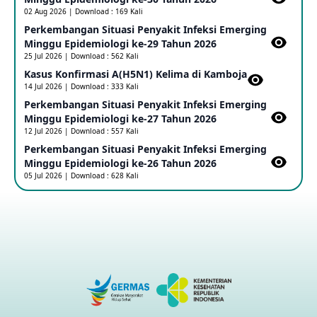
02 Aug 2026 | Download : 169 Kali
Perkembangan Situasi Penyakit Infeksi Emerging
Minggu Epidemiologi ke-29 Tahun 2026
Penetapan Outbreak Penyakit Ebola di RD Kongo dan
Uganda Sebagai PHEIC
25 Jul 2026 | Download : 562 Kali
17 May 2026
Kasus Konfirmasi A(H5N1) Kelima di Kamboja​
14 Jul 2026 | Download : 333 Kali
Perkembangan Situasi Penyakit Infeksi Emerging
Outbreak Penyakti Ebola di RD Kongo
Minggu Epidemiologi ke-27 Tahun 2026
16 May 2026
12 Jul 2026 | Download : 557 Kali
Perkembangan Situasi Penyakit Infeksi Emerging
Minggu Epidemiologi ke-26 Tahun 2026
Kasus Konfirmasi A(H5NN6) di Cina
05 Jul 2026 | Download : 628 Kali
08 May 2026
Update Penyakit Virus Hanta Tipe HPS di Kapal Pesiar MV
Hondius
08 May 2026
Penyakit virus Hanta di Kapal Pesiar Keberangkatan
Argentina