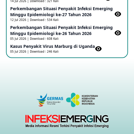
14 Jul 2026 | Download : 321 Kali
Penetapan Outbreak Penyakit Ebola di RD Kongo dan
Uganda Sebagai PHEIC
Perkembangan Situasi Penyakit Infeksi Emerging
17 May 2026
Minggu Epidemiologi ke-27 Tahun 2026
12 Jul 2026 | Download : 534 Kali
Perkembangan Situasi Penyakit Infeksi Emerging
Outbreak Penyakti Ebola di RD Kongo
Minggu Epidemiologi ke-26 Tahun 2026
16 May 2026
05 Jul 2026 | Download : 608 Kali
Kasus Penyakit Virus Marburg di Uganda
05 Jul 2026 | Download : 246 Kali
Kasus Konfirmasi A(H5NN6) di Cina
08 May 2026
Update Penyakit Virus Hanta Tipe HPS di Kapal Pesiar MV
Hondius
08 May 2026
Penyakit virus Hanta di Kapal Pesiar Keberangkatan
Argentina
04 May 2026