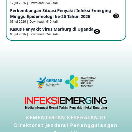
12 Jul 2026 | Download : 543 Kali
Perkembangan Situasi Penyakit Infeksi Emerging
Outbreak Penyakti Ebola di RD Kongo
Minggu Epidemiologi ke-26 Tahun 2026
16 May 2026
05 Jul 2026 | Download : 610 Kali
Kasus Penyakit Virus Marburg di Uganda
05 Jul 2026 | Download : 248 Kali
Kasus Konfirmasi A(H5NN6) di Cina
08 May 2026
Update Penyakit Virus Hanta Tipe HPS di Kapal Pesiar MV
Hondius
08 May 2026
Penyakit virus Hanta di Kapal Pesiar Keberangkatan
Argentina
04 May 2026
KEMENTERIAN KESEHATAN RI
Penyakit Meningokokus di Vietnam
28 Apr 2026
Direktorat Jenderal Penanggulangan