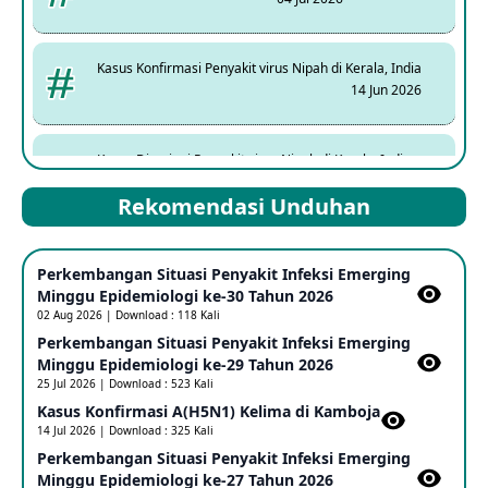
Kasus Konfirmasi Penyakit virus Nipah di Kerala, India
14 Jun 2026
Kasus Dicurigai Penyakit virus Nipah di Kerala, India
12 Jun 2026
Rekomendasi Unduhan
Mpox Clade 1b di Taiwan
Perkembangan Situasi Penyakit Infeksi Emerging
25 May 2026
Minggu Epidemiologi ke-30 Tahun 2026
02 Aug 2026 | Download : 118 Kali
Perkembangan Situasi Penyakit Infeksi Emerging
Update Informasi PHEIC Penyakit Ebola
Minggu Epidemiologi ke-29 Tahun 2026
23 May 2026
25 Jul 2026 | Download : 523 Kali
Kasus Konfirmasi A(H5N1) Kelima di Kamboja​
14 Jul 2026 | Download : 325 Kali
Penetapan Outbreak Penyakit Ebola di RD Kongo dan
Uganda Sebagai PHEIC
Perkembangan Situasi Penyakit Infeksi Emerging
17 May 2026
Minggu Epidemiologi ke-27 Tahun 2026