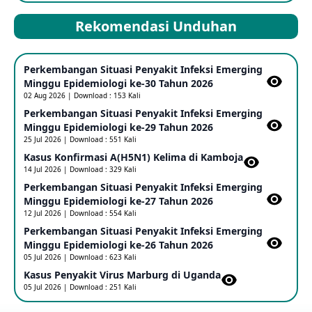
12 Jun 2026
Rekomendasi Unduhan
Mpox Clade 1b di Taiwan
Perkembangan Situasi Penyakit Infeksi Emerging
25 May 2026
Minggu Epidemiologi ke-30 Tahun 2026
02 Aug 2026 | Download : 153 Kali
Perkembangan Situasi Penyakit Infeksi Emerging
Update Informasi PHEIC Penyakit Ebola
Minggu Epidemiologi ke-29 Tahun 2026
23 May 2026
25 Jul 2026 | Download : 551 Kali
Kasus Konfirmasi A(H5N1) Kelima di Kamboja​
14 Jul 2026 | Download : 329 Kali
Penetapan Outbreak Penyakit Ebola di RD Kongo dan
Uganda Sebagai PHEIC
Perkembangan Situasi Penyakit Infeksi Emerging
17 May 2026
Minggu Epidemiologi ke-27 Tahun 2026
12 Jul 2026 | Download : 554 Kali
Perkembangan Situasi Penyakit Infeksi Emerging
Outbreak Penyakti Ebola di RD Kongo
Minggu Epidemiologi ke-26 Tahun 2026
16 May 2026
05 Jul 2026 | Download : 623 Kali
Kasus Penyakit Virus Marburg di Uganda
05 Jul 2026 | Download : 251 Kali
Kasus Konfirmasi A(H5NN6) di Cina
08 May 2026