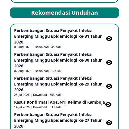
Kasus Dicurigai Penyakit virus Nipah di Kerala, India
12 Jun 2026
Rekomendasi Unduhan
Mpox Clade 1b di Taiwan
Perkembangan Situasi Penyakit Infeksi
25 May 2026
Emerging Minggu Epidemiologi ke-31 Tahun
2026
09 Aug 2026 | Download : 45 Kali
Update Informasi PHEIC Penyakit Ebola
Perkembangan Situasi Penyakit Infeksi
23 May 2026
Emerging Minggu Epidemiologi ke-30 Tahun
2026
02 Aug 2026 | Download : 174 Kali
Penetapan Outbreak Penyakit Ebola di RD Kongo
Perkembangan Situasi Penyakit Infeksi
dan Uganda Sebagai PHEIC
Emerging Minggu Epidemiologi ke-29 Tahun
17 May 2026
2026
25 Jul 2026 | Download : 563 Kali
Kasus Konfirmasi A(H5N1) Kelima di Kamboja​
Outbreak Penyakti Ebola di RD Kongo
14 Jul 2026 | Download : 333 Kali
16 May 2026
Perkembangan Situasi Penyakit Infeksi
Emerging Minggu Epidemiologi ke-27 Tahun
2026
Kasus Konfirmasi A(H5NN6) di Cina