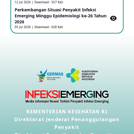
12 Jul 2026 | Download : 557 Kali
08 May 2026
Perkembangan Situasi Penyakit Infeksi
Emerging Minggu Epidemiologi ke-26 Tahun
2026
Update Penyakit Virus Hanta Tipe HPS di Kapal
Pesiar MV Hondius
05 Jul 2026 | Download : 628 Kali
08 May 2026
Penyakit virus Hanta di Kapal Pesiar Keberangkatan
Argentina
04 May 2026
Penyakit Meningokokus di Vietnam
28 Apr 2026
Kasus Konfirmasi Avian Influenza A(H5N1) Keempat
di Kamboja
KEMENTERIAN KESEHATAN RI
22 Apr 2026
Direktorat Jenderal Penanggulangan
Penyakit
Informasi Penyakit POH VAU yang berkaitan dengan