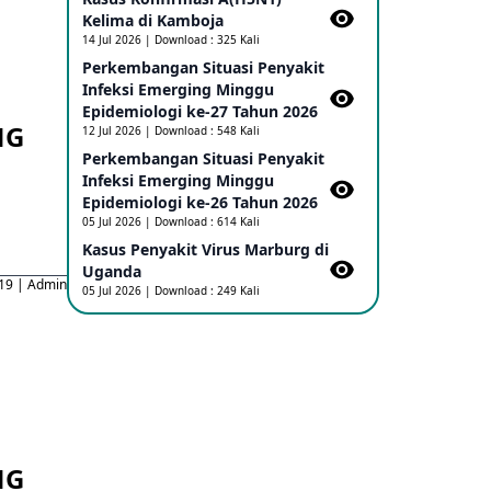
Kelima di Kamboja​
Penetapan Outbreak Penyakit
Ebola di RD Kongo dan Uganda
14 Jul 2026 | Download : 325 Kali
Sebagai PHEIC
Perkembangan Situasi Penyakit
17 May 2026
Infeksi Emerging Minggu
Epidemiologi ke-27 Tahun 2026
NG
12 Jul 2026 | Download : 548 Kali
Outbreak Penyakti Ebola di RD
Perkembangan Situasi Penyakit
Kongo
Infeksi Emerging Minggu
16 May 2026
Epidemiologi ke-26 Tahun 2026
05 Jul 2026 | Download : 614 Kali
Kasus Konfirmasi A(H5NN6) di Cina
Kasus Penyakit Virus Marburg di
08 May 2026
Uganda
19 | Admin
05 Jul 2026 | Download : 249 Kali
Update Penyakit Virus Hanta Tipe
HPS di Kapal Pesiar MV Hondius
08 May 2026
Penyakit virus Hanta di Kapal
Pesiar Keberangkatan Argentina
NG
04 May 2026