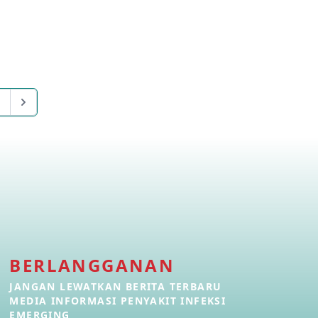
Kasus Konfirmasi Avian Influenza
A(H5N1) di Kamboja
16 Mar 2026
Suspek Penyakit Virus Ebola di RD
Kongo
11 Mar 2026
Kasus A(H5N1) Pertama di
Kamboja Tahun 2026
16 Feb 2026
Kasus Penyakit Virus Nipah di
Bangladesh Tahun 2026
BERLANGGANAN
07 Feb 2026
JANGAN LEWATKAN BERITA TERBARU
MEDIA INFORMASI PENYAKIT INFEKSI
Update Kasus Penyakit virus Nipah
di India
EMERGING