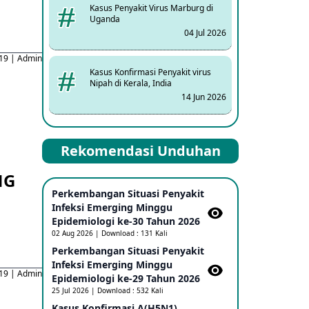
Kasus Penyakit Virus Marburg di
Uganda
04 Jul 2026
19 | Admin
Kasus Konfirmasi Penyakit virus
Nipah di Kerala, India
14 Jun 2026
Kasus Dicurigai Penyakit virus
Rekomendasi Unduhan
Nipah di Kerala, India
12 Jun 2026
NG
Perkembangan Situasi Penyakit
Mpox Clade 1b di Taiwan
Infeksi Emerging Minggu
25 May 2026
Epidemiologi ke-30 Tahun 2026
02 Aug 2026 | Download : 131 Kali
Perkembangan Situasi Penyakit
Update Informasi PHEIC Penyakit
Infeksi Emerging Minggu
Ebola
19 | Admin
Epidemiologi ke-29 Tahun 2026
23 May 2026
25 Jul 2026 | Download : 532 Kali
Kasus Konfirmasi A(H5N1)