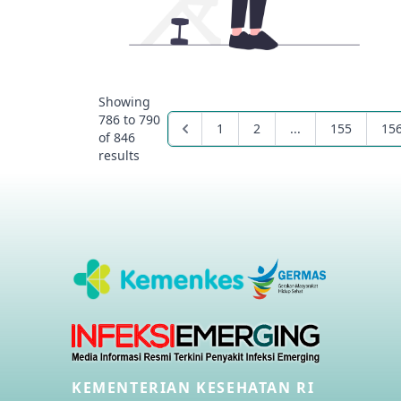
Showing
786
to
790
1
2
...
155
15
of
846
results
KEMENTERIAN KESEHATAN RI