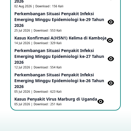
2026
02 Aug 2026 | Download : 156 Kali
Update Informasi PHEIC Penyakit Ebola
Perkembangan Situasi Penyakit Infeksi
23 May 2026
Emerging Minggu Epidemiologi ke-29 Tahun
2026
25 Jul 2026 | Download : 553 Kali
Penetapan Outbreak Penyakit Ebola di RD Kongo
Kasus Konfirmasi A(H5N1) Kelima di Kamboja​
dan Uganda Sebagai PHEIC
14 Jul 2026 | Download : 329 Kali
17 May 2026
Perkembangan Situasi Penyakit Infeksi
Emerging Minggu Epidemiologi ke-27 Tahun
2026
Outbreak Penyakti Ebola di RD Kongo
12 Jul 2026 | Download : 554 Kali
16 May 2026
Perkembangan Situasi Penyakit Infeksi
Emerging Minggu Epidemiologi ke-26 Tahun
2026
Kasus Konfirmasi A(H5NN6) di Cina
05 Jul 2026 | Download : 623 Kali
08 May 2026
Kasus Penyakit Virus Marburg di Uganda
05 Jul 2026 | Download : 251 Kali
Update Penyakit Virus Hanta Tipe HPS di Kapal
Pesiar MV Hondius
08 May 2026