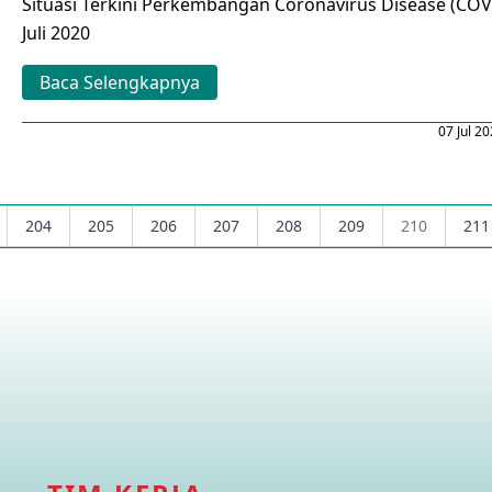
Situasi Terkini Perkembangan Coronavirus Disease (COV
Juli 2020
Baca Selengkapnya
07 Jul 2
204
205
206
207
208
209
210
211