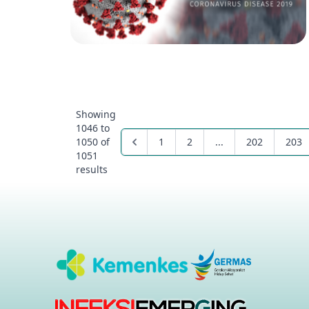
Showing
1046
to
1050
of
1
2
...
202
203
1051
results