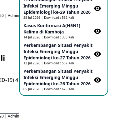
Infeksi Emerging Minggu
Penetapan Outbreak Penyakit
Ebola di RD Kongo dan Uganda
Epidemiologi ke-29 Tahun 2026
020 | Admin
Sebagai PHEIC
25 Jul 2026 | Download : 562 Kali
17 May 2026
Kasus Konfirmasi A(H5N1)
Kelima di Kamboja​
14 Jul 2026 | Download : 333 Kali
Outbreak Penyakti Ebola di RD
Perkembangan Situasi Penyakit
Kongo
Infeksi Emerging Minggu
16 May 2026
li
Epidemiologi ke-27 Tahun 2026
12 Jul 2026 | Download : 557 Kali
Kasus Konfirmasi A(H5NN6) di Cina
Perkembangan Situasi Penyakit
08 May 2026
Infeksi Emerging Minggu
ID-19) 4
Epidemiologi ke-26 Tahun 2026
05 Jul 2026 | Download : 628 Kali
Update Penyakit Virus Hanta Tipe
HPS di Kapal Pesiar MV Hondius
08 May 2026
020 | Admin
Penyakit virus Hanta di Kapal
Pesiar Keberangkatan Argentina
04 May 2026