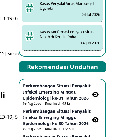
Kasus Penyakit Virus Marburg di
Uganda
04 Jul 2026
ID-19) 6
Kasus Konfirmasi Penyakit virus
Nipah di Kerala, India
14 Jun 2026
020 | Admin
Kasus Dicurigai Penyakit virus
Rekomendasi Unduhan
Nipah di Kerala, India
12 Jun 2026
Perkembangan Situasi Penyakit
Mpox Clade 1b di Taiwan
Infeksi Emerging Minggu
li
25 May 2026
Epidemiologi ke-31 Tahun 2026
09 Aug 2026 | Download : 43 Kali
Perkembangan Situasi Penyakit
Update Informasi PHEIC Penyakit
ID-19) 5
Infeksi Emerging Minggu
Ebola
Epidemiologi ke-30 Tahun 2026
23 May 2026
02 Aug 2026 | Download : 172 Kali
Perkembangan Situasi Penyakit