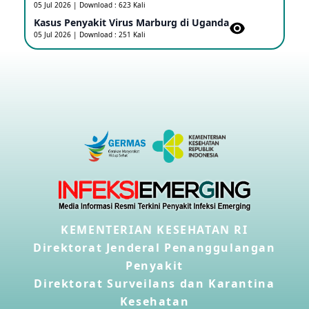
05 Jul 2026 | Download : 623 Kali
08 May 2026
Kasus Penyakit Virus Marburg di Uganda
05 Jul 2026 | Download : 251 Kali
Update Penyakit Virus Hanta Tipe HPS di Kapal
Pesiar MV Hondius
08 May 2026
Penyakit virus Hanta di Kapal Pesiar Keberangkatan
Argentina
04 May 2026
Penyakit Meningokokus di Vietnam
28 Apr 2026
KEMENTERIAN KESEHATAN RI
Kasus Konfirmasi Avian Influenza A(H5N1) Keempat
Direktorat Jenderal Penanggulangan
di Kamboja
22 Apr 2026
Penyakit
Direktorat Surveilans dan Karantina
Kesehatan
Informasi Penyakit POH VAU yang berkaitan dengan