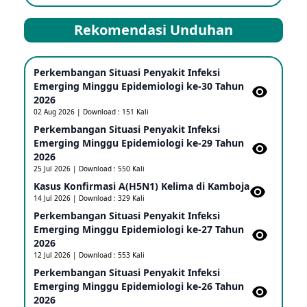
Kasus Dicurigai Penyakit virus Nipah di Kerala, India
12 Jun 2026
Rekomendasi Unduhan
Mpox Clade 1b di Taiwan
Perkembangan Situasi Penyakit Infeksi
25 May 2026
Emerging Minggu Epidemiologi ke-30 Tahun
2026
02 Aug 2026 | Download : 151 Kali
Update Informasi PHEIC Penyakit Ebola
Perkembangan Situasi Penyakit Infeksi
23 May 2026
Emerging Minggu Epidemiologi ke-29 Tahun
2026
25 Jul 2026 | Download : 550 Kali
Penetapan Outbreak Penyakit Ebola di RD Kongo
Kasus Konfirmasi A(H5N1) Kelima di Kamboja​
dan Uganda Sebagai PHEIC
14 Jul 2026 | Download : 329 Kali
17 May 2026
Perkembangan Situasi Penyakit Infeksi
Emerging Minggu Epidemiologi ke-27 Tahun
2026
Outbreak Penyakti Ebola di RD Kongo
12 Jul 2026 | Download : 553 Kali
16 May 2026
Perkembangan Situasi Penyakit Infeksi
Emerging Minggu Epidemiologi ke-26 Tahun
2026
Kasus Konfirmasi A(H5NN6) di Cina