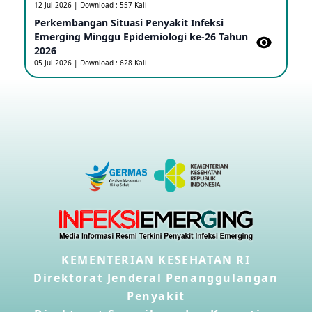
12 Jul 2026 | Download : 557 Kali
08 May 2026
Perkembangan Situasi Penyakit Infeksi
Emerging Minggu Epidemiologi ke-26 Tahun
2026
Update Penyakit Virus Hanta Tipe HPS di Kapal
Pesiar MV Hondius
05 Jul 2026 | Download : 628 Kali
08 May 2026
Penyakit virus Hanta di Kapal Pesiar Keberangkatan
Argentina
04 May 2026
Penyakit Meningokokus di Vietnam
28 Apr 2026
Kasus Konfirmasi Avian Influenza A(H5N1) Keempat
di Kamboja
KEMENTERIAN KESEHATAN RI
22 Apr 2026
Direktorat Jenderal Penanggulangan
Penyakit
Informasi Penyakit POH VAU yang berkaitan dengan