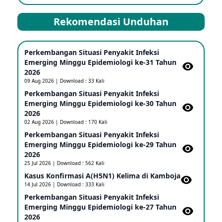
Kasus Dicurigai Penyakit virus Nipah di Kerala, India
12 Jun 2026
Rekomendasi Unduhan
Mpox Clade 1b di Taiwan
Perkembangan Situasi Penyakit Infeksi
25 May 2026
Emerging Minggu Epidemiologi ke-31 Tahun
2026
09 Aug 2026 | Download : 33 Kali
Update Informasi PHEIC Penyakit Ebola
Perkembangan Situasi Penyakit Infeksi
23 May 2026
Emerging Minggu Epidemiologi ke-30 Tahun
2026
02 Aug 2026 | Download : 170 Kali
Penetapan Outbreak Penyakit Ebola di RD Kongo
Perkembangan Situasi Penyakit Infeksi
dan Uganda Sebagai PHEIC
Emerging Minggu Epidemiologi ke-29 Tahun
17 May 2026
2026
25 Jul 2026 | Download : 562 Kali
Kasus Konfirmasi A(H5N1) Kelima di Kamboja​
Outbreak Penyakti Ebola di RD Kongo
14 Jul 2026 | Download : 333 Kali
16 May 2026
Perkembangan Situasi Penyakit Infeksi
Emerging Minggu Epidemiologi ke-27 Tahun
2026
Kasus Konfirmasi A(H5NN6) di Cina