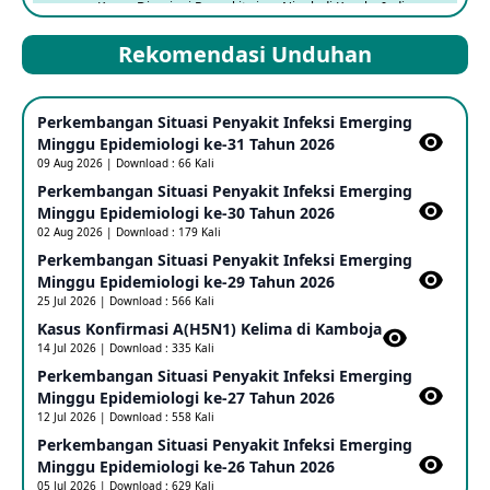
Kasus Dicurigai Penyakit virus Nipah di Kerala, India
12 Jun 2026
Rekomendasi Unduhan
Mpox Clade 1b di Taiwan
Perkembangan Situasi Penyakit Infeksi Emerging
25 May 2026
Minggu Epidemiologi ke-31 Tahun 2026
09 Aug 2026 | Download : 66 Kali
Perkembangan Situasi Penyakit Infeksi Emerging
Update Informasi PHEIC Penyakit Ebola
Minggu Epidemiologi ke-30 Tahun 2026
23 May 2026
02 Aug 2026 | Download : 179 Kali
Perkembangan Situasi Penyakit Infeksi Emerging
Minggu Epidemiologi ke-29 Tahun 2026
Penetapan Outbreak Penyakit Ebola di RD Kongo dan
Uganda Sebagai PHEIC
25 Jul 2026 | Download : 566 Kali
17 May 2026
Kasus Konfirmasi A(H5N1) Kelima di Kamboja​
14 Jul 2026 | Download : 335 Kali
Perkembangan Situasi Penyakit Infeksi Emerging
Outbreak Penyakti Ebola di RD Kongo
Minggu Epidemiologi ke-27 Tahun 2026
16 May 2026
12 Jul 2026 | Download : 558 Kali
Perkembangan Situasi Penyakit Infeksi Emerging
Minggu Epidemiologi ke-26 Tahun 2026
Kasus Konfirmasi A(H5NN6) di Cina
05 Jul 2026 | Download : 629 Kali